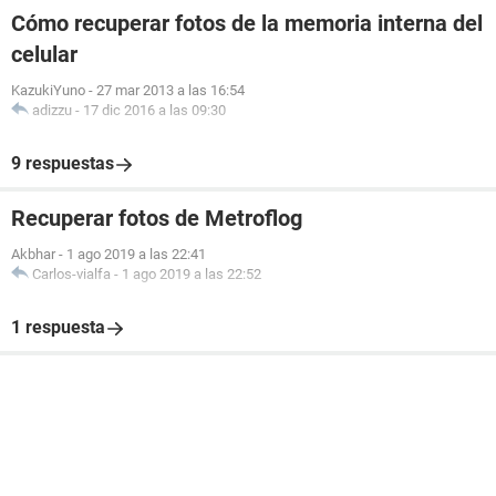
Cómo recuperar fotos de la memoria interna del
celular
KazukiYuno
-
27 mar 2013 a las 16:54
adizzu
-
17 dic 2016 a las 09:30
9 respuestas
Recuperar fotos de Metroflog
Akbhar
-
1 ago 2019 a las 22:41
Carlos-vialfa
-
1 ago 2019 a las 22:52
1 respuesta