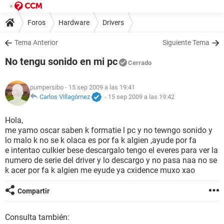
Foros
Hardware
Drivers
Tema Anterior
Siguiente Tema
No tengu sonido en mi pc
Cerrado
pumpersibo
- 15 sep 2009 a las 19:41
Carlos Villagómez
-
15 sep 2009 a las 19:42
Hola,
me yamo oscar saben k formatie l pc y no tewngo sonido y
lo malo k no se k olaca es por fa k algien ,ayude por fa
e intentao culkier bese descargalo tengo el everes para ver la
numero de serie del driver y lo descargo y no pasa naa no se
k acer por fa k algien me eyude ya cxidence muxo xao
Compartir
Consulta también: