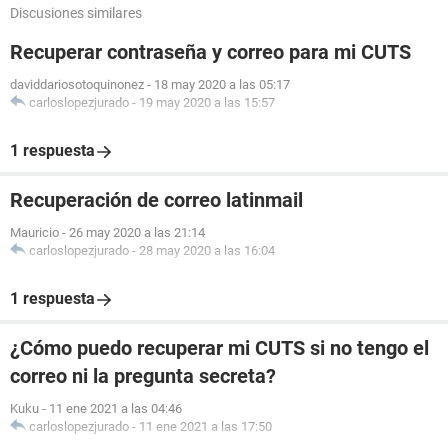
Discusiones similares
Recuperar contraseña y correo para mi CUTS
daviddariosotoquinonez
-
18 may 2020 a las 05:17
carloslopezjurado
-
19 may 2020 a las 15:57
1 respuesta
Recuperación de correo latinmail
Mauricio
-
26 may 2020 a las 21:14
carloslopezjurado
-
28 may 2020 a las 16:04
1 respuesta
¿Cómo puedo recuperar mi CUTS si no tengo el
correo ni la pregunta secreta?
Kuku
-
11 ene 2021 a las 04:46
carloslopezjurado
-
11 ene 2021 a las 17:50