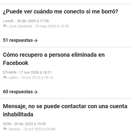
¿Puede ver cuándo me conecto si me borró?
Lovett.
-
26 dic 2009 à 17:36
José_Bautista
-
29 may 2020 à 18:02
51 respuestas
Cómo recupero a persona eliminada en
Facebook
ETHAIN
-
17 nov 2008 à 18:21
safiro
-
10 oct 2012 à 19:14
60 respuestas
Mensaje, no se puede contactar con una cuenta
inhabilitada
Sil36
-
29 dic 2022 à 19:30
Serena
-
15 oct 2023 à 04:40