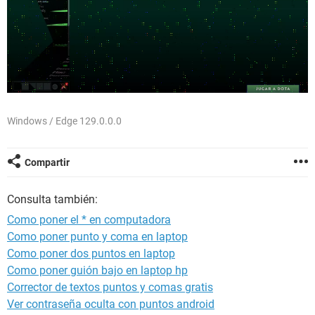
Windows / Edge 129.0.0.0
Compartir
Consulta también:
Como poner el * en computadora
Como poner punto y coma en laptop
Como poner dos puntos en laptop
Como poner guión bajo en laptop hp
Corrector de textos puntos y comas gratis
Ver contraseña oculta con puntos android