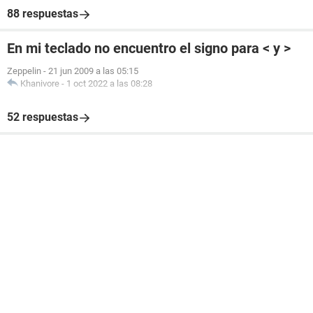
88 respuestas
En mi teclado no encuentro el signo para < y >
Zeppelin
-
21 jun 2009 a las 05:15
Khanivore
-
1 oct 2022 a las 08:28
52 respuestas