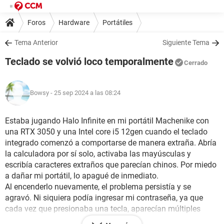
Foros
Hardware
Portátiles
Tema Anterior
Siguiente Tema
Teclado se volvió loco temporalmente
Cerrado
Bowsy
- 25 sep 2024 a las 08:24
Estaba jugando Halo Infinite en mi portátil Machenike con
una RTX 3050 y una Intel core i5 12gen cuando el teclado
integrado comenzó a comportarse de manera extraña. Abría
la calculadora por sí solo, activaba las mayúsculas y
escribía caracteres extraños que parecían chinos. Por miedo
a dañar mi portátil, lo apagué de inmediato.
Al encenderlo nuevamente, el problema persistía y se
agravó. Ni siquiera podía ingresar mi contraseña, ya que
cada vez que presionaba una tecla, aparecían múltiples
caracteres aleatorios. Desesperado, lo apagué una vez más