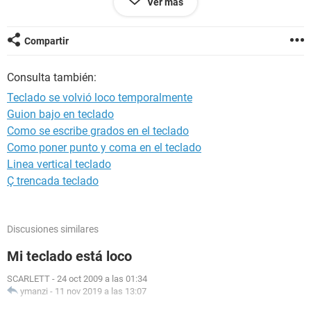
Ver más
y decidí dejarlo enfriar con un ventilador.
Sorprendentemente, al encenderlo después de ventilarlo,
todo volvió a funcionar con normalidad. Sin embargo, me
Compartir
preocupa saber qué causó este extraño comportamiento.
¿Podría ser un problema de sobrecalentamiento, un conflicto
Consulta también:
de software o algún otro factor? Me gustaría entender qué
Teclado se volvió loco temporalmente
sucedió para evitar que vuelva a ocurrir."
Guion bajo en teclado
Como se escribe grados en el teclado
Como poner punto y coma en el teclado
Linea vertical teclado
Ç trencada teclado
Discusiones similares
Mi teclado está loco
SCARLETT
-
24 oct 2009 a las 01:34
ymanzi
-
11 nov 2019 a las 13:07