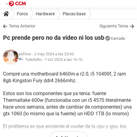
Foros
Hardware
Placas base
Tema Anterior
Siguiente Tema
Pc prende pero no da video ni los usb
Cerrado
axlfnnn
- 2 may 2024 a las 23:43
Tutedutto -
7 oct 2024 a las 16:16
Compré una motherboard b460m-a r2.0, i5 10400f, 2 ram
8gb Kingston Fury ddr4 2666mhz.
Estos son los componentes que ya tenia: fuente
Thermaltake 600w (funcionaba con un i5 4570 literalmente
hace unos semana, antes de cambiar de componentes) una
gtx 1060 (lo mismo que la fuente) un HDD 1TB (lo mismo)
El problema es que enciende el cooler de la cpu y gpu, los
coolers de el gabinete, sin embargo los periféricos no