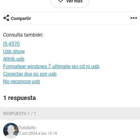
Ver más
encienden las luces rgb (ya probé en todos los puertos) y el
monitor siquiera enciende.
Compartir
Probé cambiando las rams, poniendo 1 sola en los 4 slots
con ambas rams. Probé con sacar la pila de la mother, sin
Consulta también:
gráfica, incluso sin ponerle rams.
I5 4570
¿¿Qué más puedo hacer??
Usb show
Attrib usb
Formatear windows 7 ultimate sin cd ni usb
Android / Chrome 123.0.0.0
Conectar dos pc por usb
No reconoce usb
1 respuesta
RESPUESTA 1 / 1
Tutedutto
7 oct 2024 a las 16:16