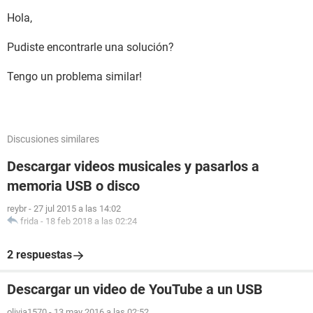
Hola,
Pudiste encontrarle una solución?
Tengo un problema similar!
Discusiones similares
Descargar videos musicales y pasarlos a
memoria USB o disco
reybr
-
27 jul 2015 a las 14:02
frida
-
18 feb 2018 a las 02:24
2 respuestas
Descargar un video de YouTube a un USB
olivia1570
-
13 may 2016 a las 02:52