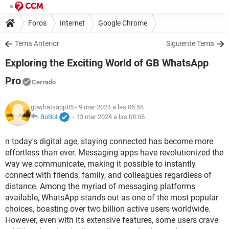
Foros
Internet
Google Chrome
Tema Anterior
Siguiente Tema
Exploring the Exciting World of GB WhatsApp
Pro
Cerrado
gbwhatsapp85
- 9 mar 2024 a las 06:58
BoBot
-
13 mar 2024 a las 08:05
n today's digital age, staying connected has become more
effortless than ever. Messaging apps have revolutionized the
way we communicate, making it possible to instantly
connect with friends, family, and colleagues regardless of
distance. Among the myriad of messaging platforms
available, WhatsApp stands out as one of the most popular
choices, boasting over two billion active users worldwide.
However, even with its extensive features, some users crave