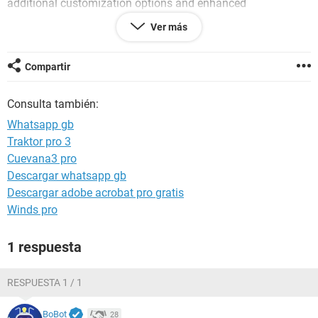
additional customization options and enhanced
functionality. Enter GB WhatsApp Pro – a modified version
Ver más
of the original WhatsApp that takes messaging to a whole
new level.
Compartir
https://progbwhats.org/
Consulta también:
https://progbwhats.org/
Whatsapp gb
Traktor pro 3
Cuevana3 pro
Descargar whatsapp gb
Descargar adobe acrobat pro gratis
Winds pro
1 respuesta
RESPUESTA 1 / 1
BoBot
28