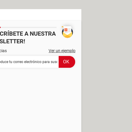
SCRÍBETE A NUESTRA
SLETTER!
cias
Ver un ejemplo