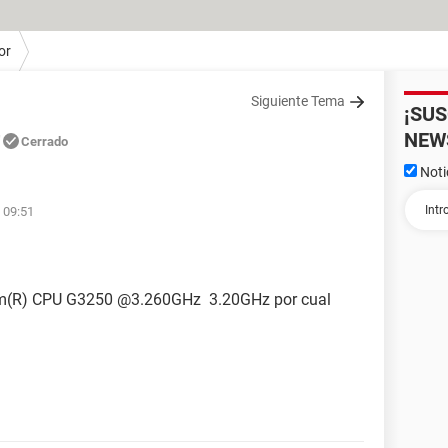
or
Siguiente Tema
¡SU
NEW
Cerrado
Noti
 09:51
ium(R) CPU G3250 @3.260GHz 3.20GHz por cual