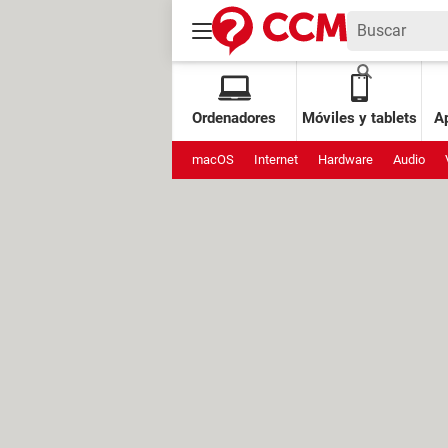
Ordenadores
Móviles y tablets
Ap
macOS
Internet
Hardware
Audio