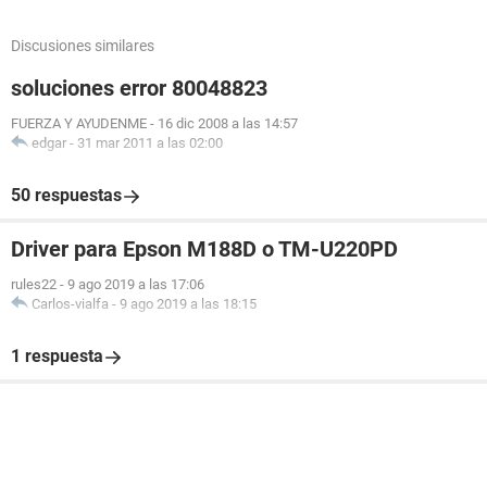
Discusiones similares
soluciones error 80048823
FUERZA Y AYUDENME
-
16 dic 2008 a las 14:57
edgar
-
31 mar 2011 a las 02:00
50 respuestas
Driver para Epson M188D o TM-U220PD
rules22
-
9 ago 2019 a las 17:06
Carlos-vialfa
-
9 ago 2019 a las 18:15
1 respuesta