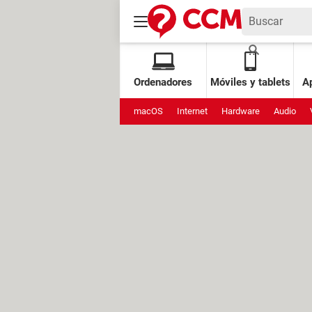
Ordenadores
Móviles y tablets
Ap
macOS
Internet
Hardware
Audio