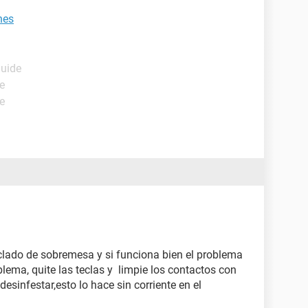
nes
Guide
e
e
clado de sobremesa y si funciona bien el problema
oblema, quite las teclas y limpie los contactos con
esinfestar,esto lo hace sin corriente en el