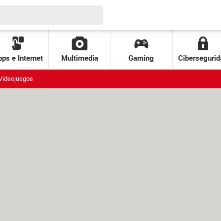
ps e Internet
Multimedia
Gaming
Cibersegurid
Videojuegos