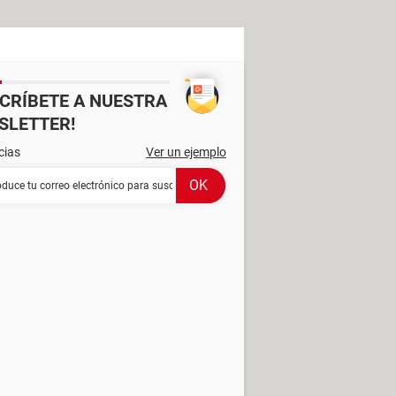
SCRÍBETE A NUESTRA
SLETTER!
cias
Ver un ejemplo