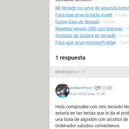
Mi teclado no sirve de algunos boto
Para que sirve la tecla insert
- Guide
Guion bajo en teclado
- Guide
Resetear epson l380 con botones
- 
Simbolo de grados en teclado
- Guid
Para que sirve microsoft edge
- Guid
1 respuesta
RESPUESTA 1 / 1
piratacrimson
11.636
8 jun 2023 a las 15:28
Hola compruebe con otro teclado te
estaría en las teclas que le da el pr
una bola de algodón con alcohol de d
ordenador saludos comentenos