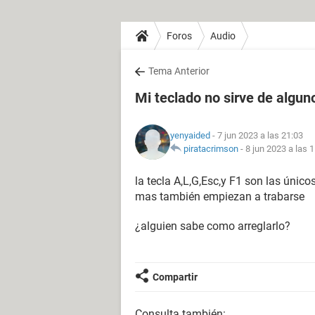
Foros
Audio
Tema Anterior
Mi teclado no sirve de algu
yenyaided
- 7 jun 2023 a las 21:03
piratacrimson
-
8 jun 2023 a las 
la tecla A,L,G,Esc,y F1 son las únic
mas también empiezan a trabarse
¿alguien sabe como arreglarlo?
Compartir
Consulta también: