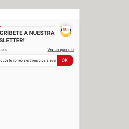
SCRÍBETE A NUESTRA
SLETTER!
cias
Ver un ejemplo