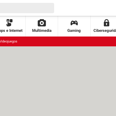
ps e Internet
Multimedia
Gaming
Cibersegurid
Videojuegos