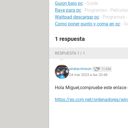
Guion bajo pc
- Guide
Rave para pc
- Programas - Películas
Wattpad descargar pc
- Programas -
Como poner punto y coma en pc
- G
1 respuesta
RESPUESTA 1 / 1
piratacrimson
11.636
24 mar 2023 a las 20:48
Hola Miguel,compruebe este enlace
https://es.ccm.net/ordenadores/win