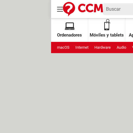
Ordenadores
Móviles y tablets
Ap
macOS
Internet
Hardware
Audio