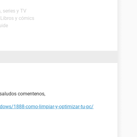
, series y TV
 Libros y cómics
uide
 saludos comentenos,
dows/1888-como-limpiar-y-optimizar-tu-pc/