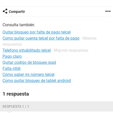
Compartir
Consulta también:
Quitar bloqueo por falta de pago telcel
Como quitar cuenta telcel por falta de pago
- Mejores
respuestas
Telefono inhabilitado telcel
- Mejores respuestas
Pago claro
Quitar codigo de bloqueo ipad
Falta ntldr
Cómo saber mi número telcel
Como quitar bloqueo de tablet android
1 respuesta
RESPUESTA 1 / 1