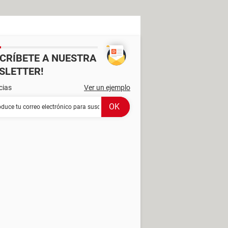
SCRÍBETE A NUESTRA
SLETTER!
cias
Ver un ejemplo