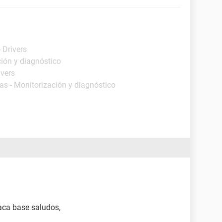
 Drivers
ción y diagnóstico
ivers
as - Monitorización y diagnóstico
aca base saludos,