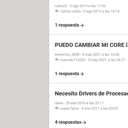
rules22
-
9 ago 2019 a las 17:06
Carlos-vialfa
-
9 ago 2019 a las 18:15
1 respuesta
PUEDO CAMBIAR MI CORE i3
Kevincho_3849
-
4 may 2021 a las 15:36
marcelo712020
-
8 may 2021 a las 04:27
1 respuesta
Necesito Drivers de Procesa
dana
-
29 ene 2010 a las 20:11
super fatos
-
6 ene 2011 a las 03:03
4 respuestas