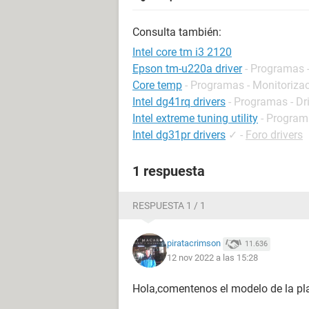
Consulta también:
Intel core tm i3 2120
Epson tm-u220a driver
- Programas -
Core temp
- Programas - Monitoriza
Intel dg41rq drivers
- Programas - Dr
Intel extreme tuning utility
- Program
Intel dg31pr drivers
✓
-
Foro drivers
1 respuesta
RESPUESTA 1 / 1
piratacrimson
11.636
12 nov 2022 a las 15:28
Hola,comentenos el modelo de la pl