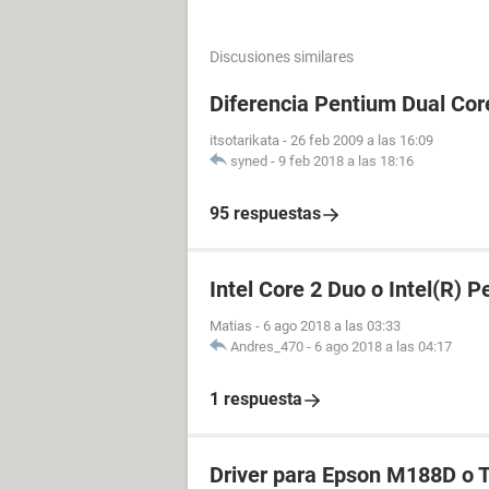
Discusiones similares
Diferencia Pentium Dual Cor
itsotarikata
-
26 feb 2009 a las 16:09
syned
-
9 feb 2018 a las 18:16
95 respuestas
Intel Core 2 Duo o Intel(R) 
Matias
-
6 ago 2018 a las 03:33
Andres_470
-
6 ago 2018 a las 04:17
1 respuesta
Driver para Epson M188D o