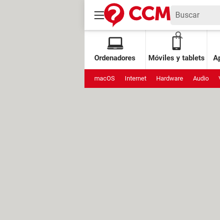
Ordenadores
Móviles y tablets
Ap
macOS
Internet
Hardware
Audio