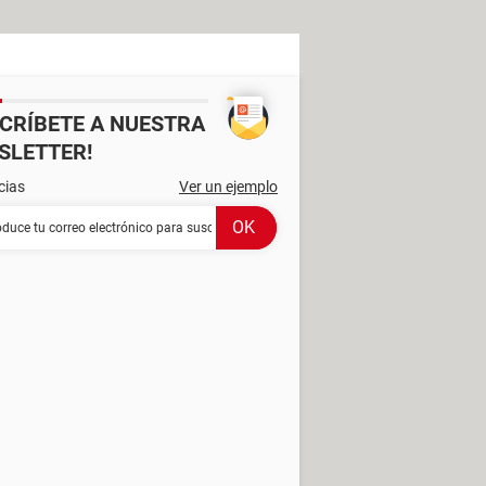
SCRÍBETE A NUESTRA
SLETTER!
cias
Ver un ejemplo