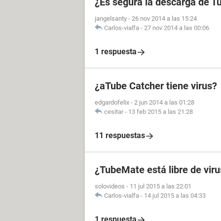
¿Es segura la descarga de 
jangelsanty
-
26 nov 2014 a las 15:24
Carlos-vialfa
-
27 nov 2014 a las 00:06
1 respuesta
¿aTube Catcher tiene virus?
edgardofelix
-
2 jun 2014 a las 01:28
cesitar
-
13 feb 2015 a las 21:28
11 respuestas
¿TubeMate está libre de viru
solovideos
-
11 jul 2015 a las 22:01
Carlos-vialfa
-
14 jul 2015 a las 04:33
1 respuesta