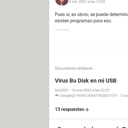
4 nov 2022 a las 14:53
Pues si, es obvio, se puede determina
existen programas para eso.
Discusiones similares
Virus Bu Disk en mi USB
Sol.0521
-
16 ene 2023 a las 22:07
Google@109361265477855071075
-
12 s
13 respuestas