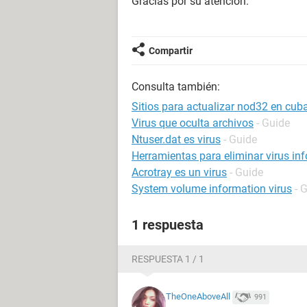
Gracias por su atención.
Compartir
Consulta también:
Sitios para actualizar nod32 en cub
Virus que oculta archivos
- Guide
Ntuser.dat es virus
- Guide
Herramientas para eliminar virus in
Acrotray es un virus
- Guide
System volume information virus
- 
1 respuesta
RESPUESTA 1 / 1
TheOneAboveAll
991