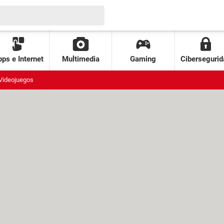
ps e Internet
Multimedia
Gaming
Cibersegurid
Videojuegos