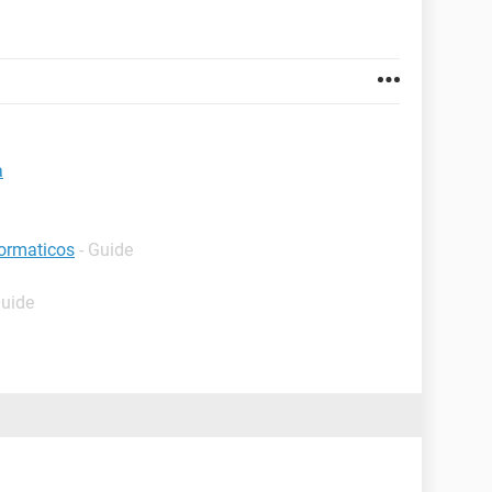
a
formaticos
- Guide
Guide