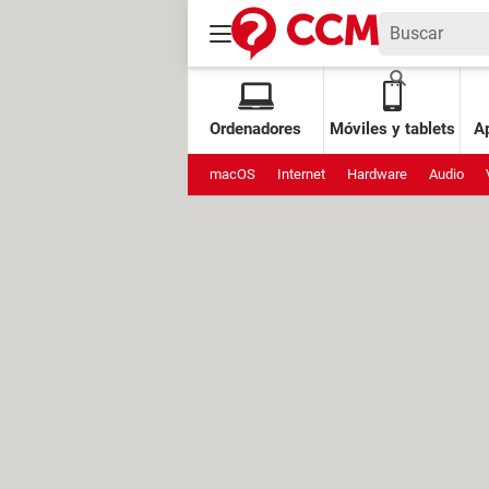
Ordenadores
Móviles y tablets
Ap
macOS
Internet
Hardware
Audio