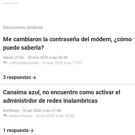
Discusiones similares
Me cambiaron la contraseña del módem, ¿cómo
puedo saberla?
daniel_015rv
-
30 ene 2020 a las 00:48
carloslopezjurado
-
31 ene 2020 a las 17:01
3 respuestas
Canaima azul, no encuentro como activar el
administrdor de redes inalambricas
Annthony
-
16 jun 2020 a las 21:48
piratacrimson
-
16 jun 2020 a las 22:35
1 respuesta