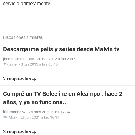
servicio primeramente.
Discusiones similares
Descargarme pelis y series desde Malvin tv
jimenezjesus1965
-
30 oct 2012 a las 21:09
javier
-
3 jun 2013 a las 05:45
2 respuestas
Compré un TV Selecline en Alcampo , hace 2
años, y ya no funciona...
lililamonda57
-
26 may 2020 a las 17:34
Mark
-
23 jun 2021 a las 16:19
3 respuestas