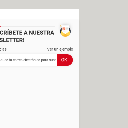
SCRÍBETE A NUESTRA
SLETTER!
cias
Ver un ejemplo