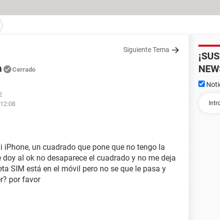
Siguiente Tema
¡SU
a
NEW
Cerrado
Noti
2
 12:08
i iPhone, un cuadrado que pone que no tengo la
e doy al ok no desaparece el cuadrado y no me deja
arjeta SIM está en el móvil pero no se que le pasa y
r? por favor