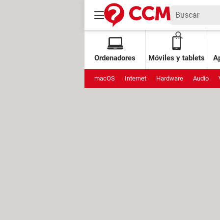
Ordenadores
Móviles y tablets
Ap
macOS
Internet
Hardware
Audio