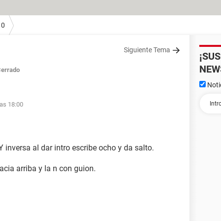
10
Siguiente Tema
¡SU
NEW
errado
Noti
las 18:00
 Y inversa al dar intro escribe ocho y da salto.
cia arriba y la n con guion.