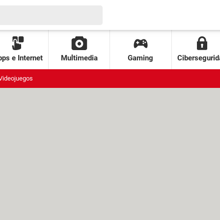
ps e Internet
Multimedia
Gaming
Cibersegurid
Videojuegos