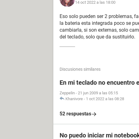
14 oct 2022 a las 18:00
Eso solo pueden ser 2 problemas, fall
la bateria esta integrada poco se p
cambiarla, si son externas, solo camb
del teclado, solo que da sustituirlo.
Discusiones similares
En mi teclado no encuentro el
Zeppelin
-
21 jun 2009 a las 05:15
Khanivore
-
1 oct 2022 a las 08:28
52 respuestas
No puedo iniciar mi notebook