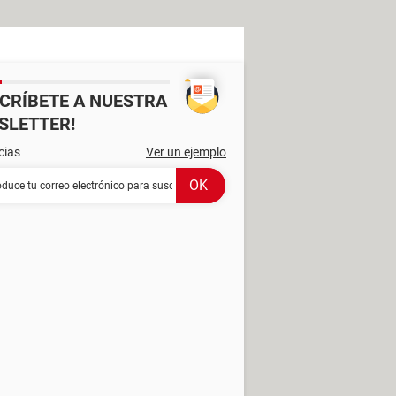
SCRÍBETE A NUESTRA
SLETTER!
cias
Ver un ejemplo