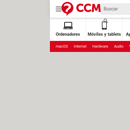
Ordenadores
Móviles y tablets
Ap
macOS
Internet
Hardware
Audio