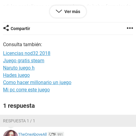
pd: los pantallazos comenzaron luego de haber formateado
Ver más
la PC.
Compartir
Consulta también:
Licencias nod32 2018
Juego gratis steam
Naruto juego h
Hades juego
Como hacer millonario un juego
Mi pc corre este juego
1 respuesta
RESPUESTA 1 / 1
TheOneAboveAll
991