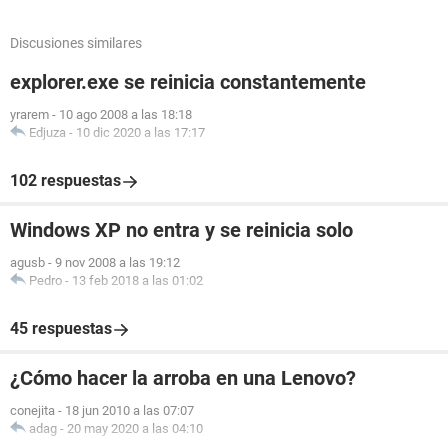
Discusiones similares
explorer.exe se reinicia constantemente
yrarem
-
10 ago 2008 a las 18:18
Edjuza
-
10 dic 2020 a las 17:17
102 respuestas
Windows XP no entra y se reinicia solo
agusb
-
9 nov 2008 a las 19:12
Pedro
-
13 feb 2018 a las 01:02
45 respuestas
¿Cómo hacer la arroba en una Lenovo?
conejita
-
18 jun 2010 a las 07:07
adag
-
20 may 2020 a las 04:10