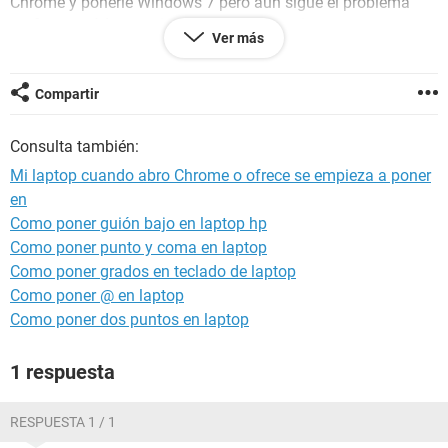
Chrome y ponerle Windows 7 pero aun sigue el problema
porfavor ayúdenme si quieren les paso mi correo para mayor
Ver más
contacto ***@*** porfavor necesito ayuda ocupo mucho
esta laptop para la escuela
Compartir
Android / Chrome 105.0.0.0
Consulta también:
Mi laptop cuando abro Chrome o ofrece se empieza a poner
en
Como poner guión bajo en laptop hp
Como poner punto y coma en laptop
Como poner grados en teclado de laptop
Como poner @ en laptop
Como poner dos puntos en laptop
1 respuesta
RESPUESTA 1 / 1