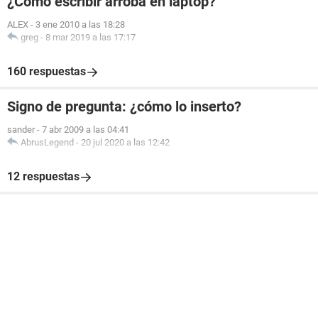
¿Cómo escribir arroba en laptop?
ALEX
-
3 ene 2010 a las 18:28
greg
-
8 mar 2019 a las 17:17
160 respuestas
Signo de pregunta: ¿cómo lo inserto?
sander
-
7 abr 2009 a las 04:41
AbrusLegend
-
20 jul 2020 a las 12:42
12 respuestas