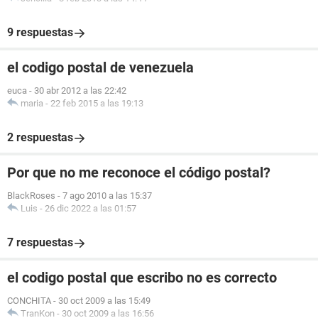
9 respuestas
el codigo postal de venezuela
euca
-
30 abr 2012 a las 22:42
maria
-
22 feb 2015 a las 19:13
2 respuestas
Por que no me reconoce el código postal?
BlackRoses
-
7 ago 2010 a las 15:37
Luis
-
26 dic 2022 a las 01:57
7 respuestas
el codigo postal que escribo no es correcto
CONCHITA
-
30 oct 2009 a las 15:49
TranKon
-
30 oct 2009 a las 16:56