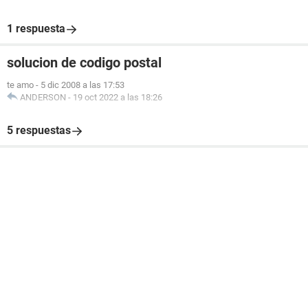
1 respuesta
solucion de codigo postal
te amo
-
5 dic 2008 a las 17:53
ANDERSON
-
19 oct 2022 a las 18:26
5 respuestas