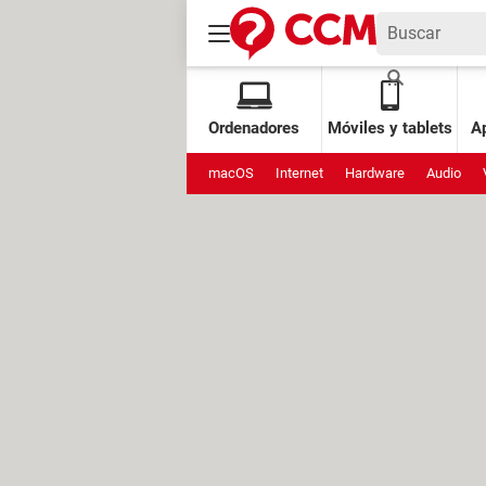
Ordenadores
Móviles y tablets
Ap
macOS
Internet
Hardware
Audio