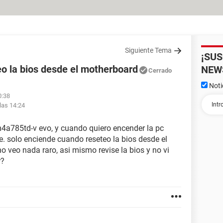
Siguiente Tema
¡SU
eo la bios desde el motherboard
NEW
Cerrado
Noti
0:38
las 14:24
4a785td-v evo, y cuando quiero encender la pc
e. solo enciende cuando reseteo la bios desde el
no veo nada raro, asi mismo revise la bios y no vi
r?