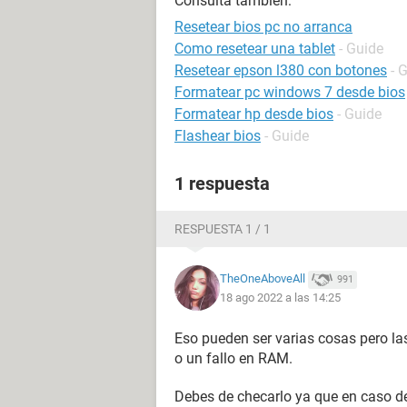
Consulta también:
Resetear bios pc no arranca
Como resetear una tablet
- Guide
Resetear epson l380 con botones
- 
Formatear pc windows 7 desde bios
Formatear hp desde bios
- Guide
Flashear bios
- Guide
1 respuesta
RESPUESTA 1 / 1
TheOneAboveAll
991
18 ago 2022 a las 14:25
Eso pueden ser varias cosas pero la
o un fallo en RAM.
Debes de checarlo ya que en caso de