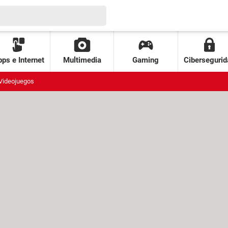
ps e Internet
Multimedia
Gaming
Cibersegurid
Videojuegos