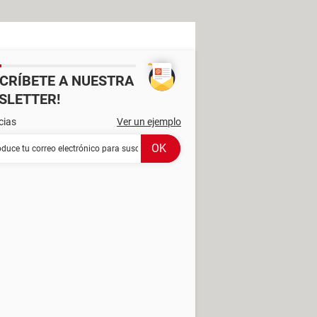
SCRÍBETE A NUESTRA
SLETTER!
cias
Ver un ejemplo