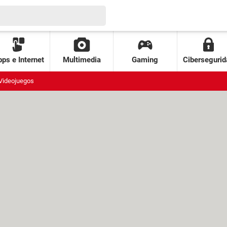
ps e Internet
Multimedia
Gaming
Cibersegurid
Videojuegos