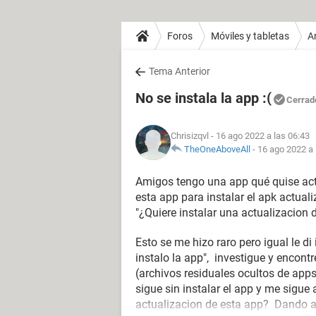
Foros
Móviles y tabletas
A
Tema Anterior
No se instala la app :(
Cerrad
Chrisizqvl
- 16 ago 2022 a las 06:43
TheOneAboveAll
-
16 ago 2022 a 
Amigos tengo una app qué quise act
esta app para instalar el apk actuali
"¿Quiere instalar una actualizacion 
Esto se me hizo raro pero igual le d
instalo la app", investigue y encon
(archivos residuales ocultos de app
sigue sin instalar el app y me sigue
actualizacion de esta app? Dando a