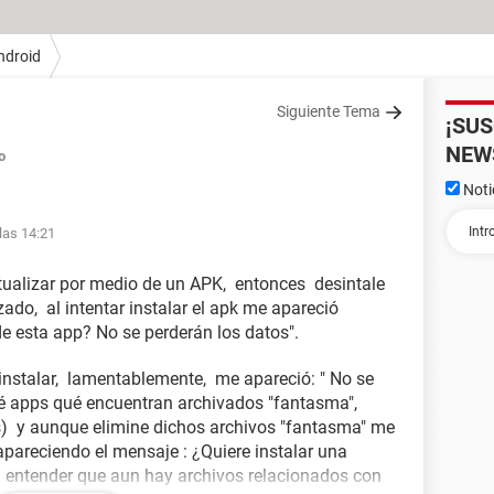
ndroid
Siguiente Tema
¡SU
NEW
o
Noti
las 14:21
ualizar por medio de un APK, entonces desintale
zado, al intentar instalar el apk me apareció
de esta app? No se perderán los datos".
i instalar, lamentablemente, me apareció: " No se
tré apps qué encuentran archivados "fantasma",
s) y aunque elimine dichos archivos "fantasma" me
 apareciendo el mensaje : ¿Quiere instalar una
 entender que aun hay archivos relacionados con