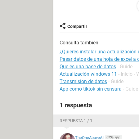
esta app.
Qué mas podría hacer para resolver
Compartir
Gracias :')
Consulta también:
¿Quieres instalar una actualización 
Pasar datos de una hoja de excel a
Que es una base de datos
- Guide
Actualización windows 11
- Inicio 
Transmision de datos
- Guide
App como tiktok sin censura
- Guide
1 respuesta
RESPUESTA 1 / 1
TheOneAboveAll
991