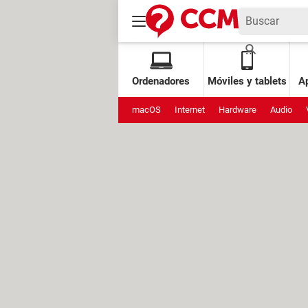
Ordenadores
Móviles y tablets
Ap
macOS
Internet
Hardware
Audio