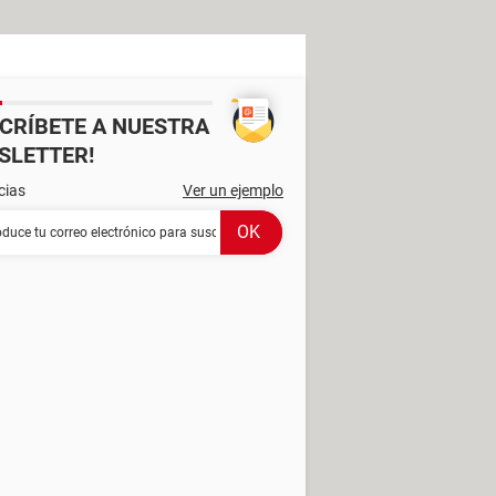
SCRÍBETE A NUESTRA
SLETTER!
cias
Ver un ejemplo