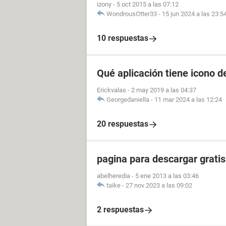
izony
-
5 oct 2015 a las 07:12
WondrousOtter33
-
15 jun 2024 a las 23:5
10 respuestas
Qué aplicación tiene icono d
Erickvalas
-
2 may 2019 a las 04:37
Georgedaniella
-
11 mar 2024 a las 12:24
20 respuestas
pagina para descargar gratis
abelheredia
-
5 ene 2013 a las 03:46
taike
-
27 nov 2023 a las 09:02
2 respuestas