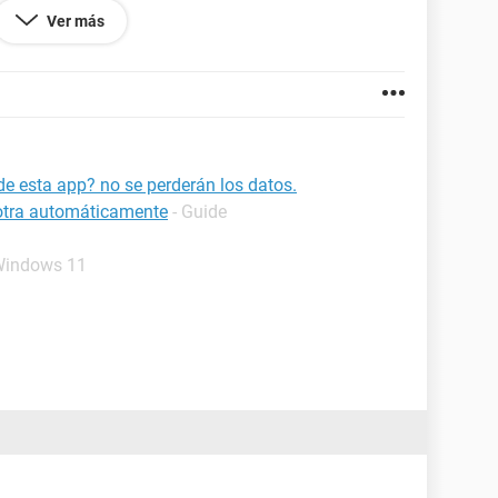
Ver más
 mi problema?
de esta app? no se perderán los datos.
 otra automáticamente
- Guide
- Windows 11