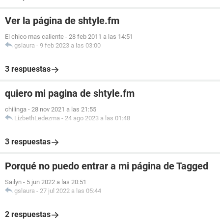
Ver la página de shtyle.fm
El chico mas caliente
-
28 feb 2011 a las 14:51
gslaura
-
9 feb 2023 a las 03:00
3 respuestas
quiero mi pagina de shtyle.fm
chilinga
-
28 nov 2021 a las 21:55
LizbethLedezma
-
24 ago 2023 a las 01:48
3 respuestas
Porqué no puedo entrar a mi página de Tagged
Sailyn
-
5 jun 2022 a las 20:51
gslaura
-
27 jul 2022 a las 05:44
2 respuestas