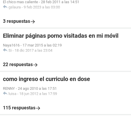
El chico mas caliente
-
28 feb 2011 a las 14:51
gslaura
-
9 feb 2023 a las 03:00
3 respuestas
Eliminar páginas porno visitadas en mi móvil
Naya1616
-
17 mar 2015 a las 02:19
Si
-
18 dic 2017 a las 23:04
22 respuestas
como ingreso el curriculo en dose
RENNY
-
24 ago 2010 a las 17:51
luisa
-
18 jun 2012 a las 17:59
115 respuestas