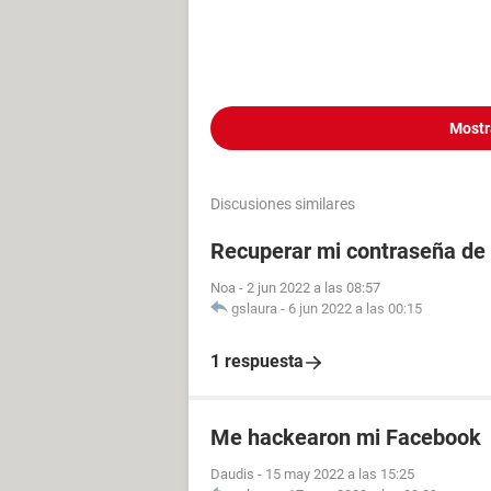
Mostr
Discusiones similares
Recuperar mi contraseña de 
Noa
-
2 jun 2022 a las 08:57
gslaura
-
6 jun 2022 a las 00:15
1 respuesta
Me hackearon mi Facebook
Daudis
-
15 may 2022 a las 15:25