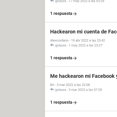
gslaura
-
17 may 2022 a las 03:29
1 respuesta
Hackearon mi cuenta de Fa
Alexcordano
-
19 abr 2022 a las 23:42
gslaura
-
1 may 2022 a las 23:27
1 respuesta
Me hackearon mi Facebook 
Bri
-
3 mar 2022 a las 22:08
gslaura
-
5 mar 2022 a las 07:28
1 respuesta