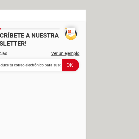
SCRÍBETE A NUESTRA
SLETTER!
cias
Ver un ejemplo