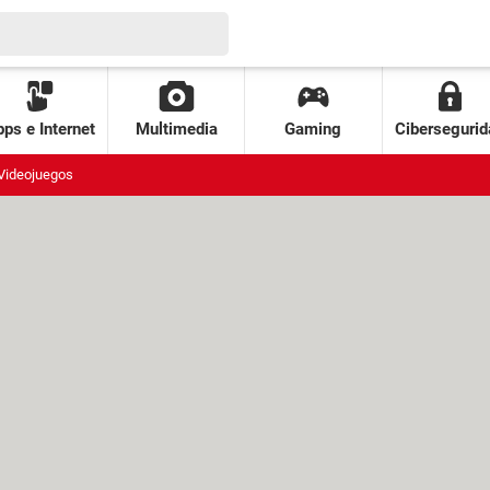
ps e Internet
Multimedia
Gaming
Cibersegurid
Videojuegos