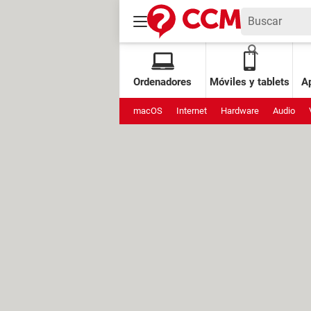
Ordenadores
Móviles y tablets
Ap
macOS
Internet
Hardware
Audio