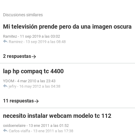
Discusiones similares
Mi televisión prende pero da una imagen oscura
Ramitez
-
11 sep 2019 a las 03:02
Ramirez
-
13 sep 2019 a las 08:48
2 respuestas
lap hp compaq tc 4400
YDOM
-
4 mar 2010 a las 23:43
jefry
-
16 may 2012 a las 04:38
11 respuestas
necesito instalar webcam modelo tc 112
oxidoenelaire
-
13 ene 2011 a las 01:52
Carlos-vialfa
-
13 ene 2011 a las 17:38