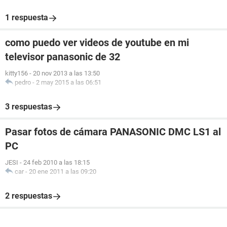
1 respuesta
como puedo ver videos de youtube en mi
televisor panasonic de 32
kitty156
-
20 nov 2013 a las 13:50
pedro
-
2 may 2015 a las 06:51
3 respuestas
Pasar fotos de cámara PANASONIC DMC LS1 al
PC
JESI
-
24 feb 2010 a las 18:15
car
-
20 ene 2011 a las 09:20
2 respuestas