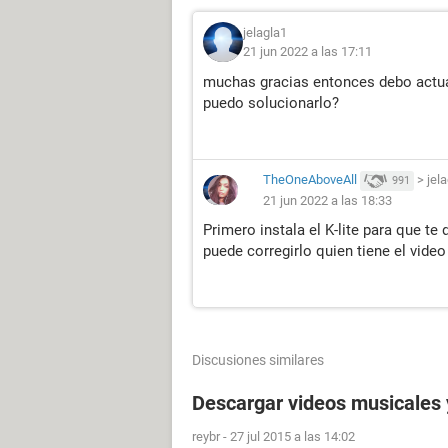
jelagla1
21 jun 2022 a las 17:11
muchas gracias entonces debo actua
puedo solucionarlo?
TheOneAboveAll
>
jel
991
21 jun 2022 a las 18:33
Primero instala el K-lite para que t
puede corregirlo quien tiene el vide
Discusiones similares
Descargar videos musicales 
reybr
-
27 jul 2015 a las 14:02