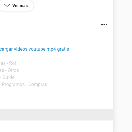
Ver más
cargar videos youtube mp4 gratis
e
as - Rol
s - Otros
- Guide
- Programas - Compras