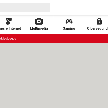
ps e Internet
Multimedia
Gaming
Cibersegurid
Videojuegos