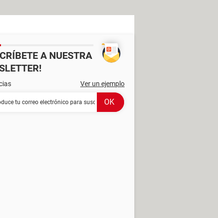
SCRÍBETE A NUESTRA
SLETTER!
cias
Ver un ejemplo