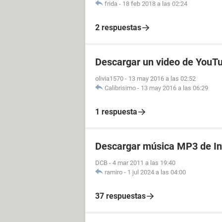
frida
-
18 feb 2018 a las 02:24
2 respuestas
Descargar un video de YouT
olivia1570
-
13 may 2016 a las 02:52
Calibrisimo
-
13 may 2016 a las 06:29
1 respuesta
Descargar música MP3 de In
DCB
-
4 mar 2011 a las 19:40
ramiro
-
1 jul 2024 a las 04:00
37 respuestas