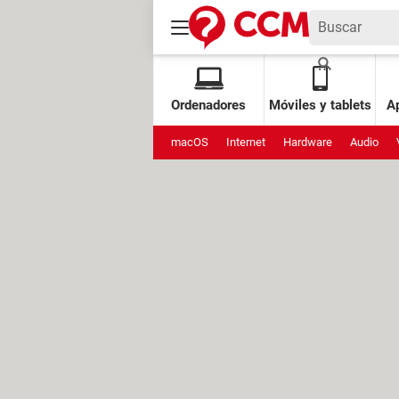
Ordenadores
Móviles y tablets
Ap
macOS
Internet
Hardware
Audio