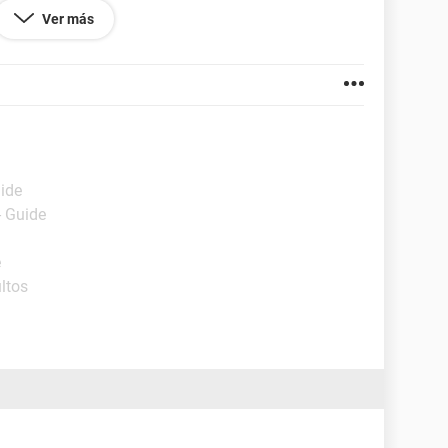
Ver más
90.58
uide
- Guide
e
ltos