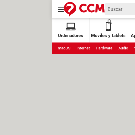
Ordenadores
Móviles y tablets
Ap
macOS
Internet
Hardware
Audio