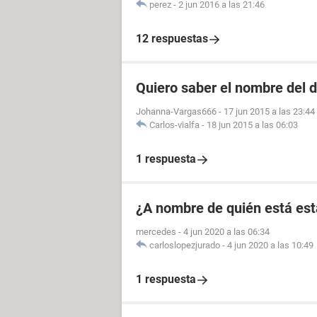
perez
-
2 jun 2016 a las 21:46
12 respuestas
Quiero saber el nombre del d
Johanna-Vargas666
-
17 jun 2015 a las 23:44
Carlos-vialfa
-
18 jun 2015 a las 06:03
1 respuesta
¿A nombre de quién está est
mercedes
-
4 jun 2020 a las 06:34
carloslopezjurado
-
4 jun 2020 a las 10:49
1 respuesta