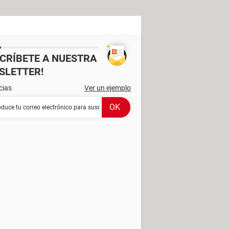
SCRÍBETE A NUESTRA
SLETTER!
cias
Ver un ejemplo