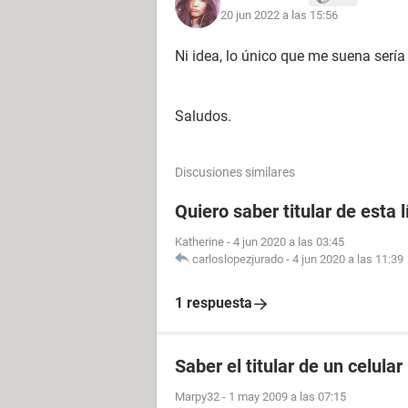
20 jun 2022 a las 15:56
Ni idea, lo único que me suena sería
Saludos.
Discusiones similares
Quiero saber titular de esta 
Katherine
-
4 jun 2020 a las 03:45
carloslopezjurado
-
4 jun 2020 a las 11:39
1 respuesta
Saber el titular de un celular
Marpy32
-
1 may 2009 a las 07:15