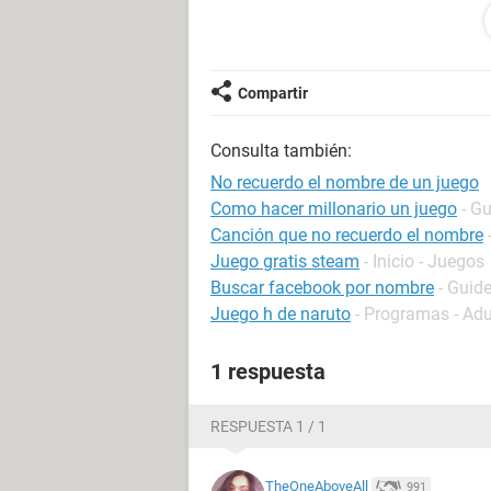
Configuración: Windows / Opera 87.0.43
Compartir
Consulta también:
No recuerdo el nombre de un juego
Como hacer millonario un juego
- G
Canción que no recuerdo el nombre
Juego gratis steam
- Inicio - Juegos
Buscar facebook por nombre
- Guid
Juego h de naruto
- Programas - Adu
1 respuesta
RESPUESTA 1 / 1
TheOneAboveAll
991