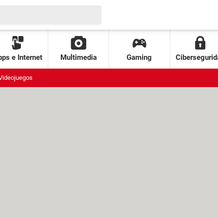
ps e Internet
Multimedia
Gaming
Cibersegurid
Videojuegos