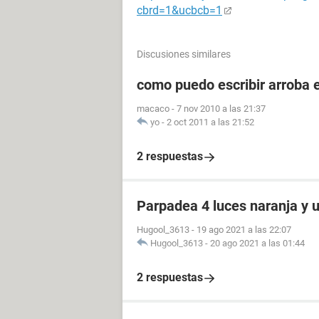
cbrd=1&ucbcb=1
Discusiones similares
como puedo escribir arroba e
macaco
-
7 nov 2010 a las 21:37
yo
-
2 oct 2011 a las 21:52
2 respuestas
Parpadea 4 luces naranja y 
Hugool_3613
-
19 ago 2021 a las 22:07
Hugool_3613
-
20 ago 2021 a las 01:44
2 respuestas