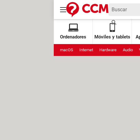
Ordenadores
Móviles y tablets
Ap
macOS
Internet
Hardware
Audio