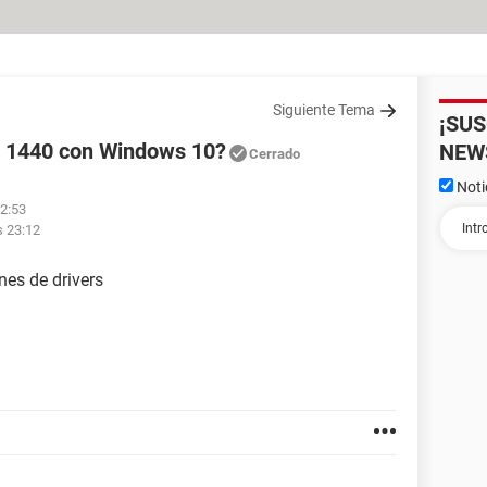
Siguiente Tema
¡SU
n 1440 con Windows 10?
NEW
Cerrado
Noti
22:53
s 23:12
nes de drivers