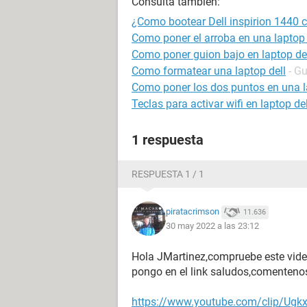
Consulta también:
¿Como bootear Dell inspirion 1440
Como poner el arroba en una laptop 
Como poner guion bajo en laptop de
Como formatear una laptop dell
- G
Como poner los dos puntos en una l
Teclas para activar wifi en laptop del
1 respuesta
RESPUESTA 1 / 1
piratacrimson
11.636
30 may 2022 a las 23:12
Hola JMartinez,compruebe este vide
pongo en el link saludos,comenteno
https://www.youtube.com/clip/U