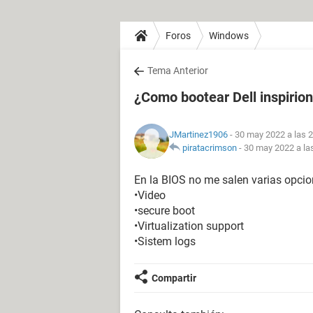
Foros
Windows
Tema Anterior
¿Como bootear Dell inspirio
JMartinez1906
- 30 may 2022 a las 
piratacrimson
-
30 may 2022 a la
En la BIOS no me salen varias opcio
•Video
•secure boot
•Virtualization support
•Sistem logs
Compartir