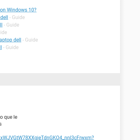
 con Windows 10?
dell
- Guide
ll
- Guide
uide
aptop dell
- Guide
l
- Guide
o que le
s
gkxxWJVGtW78XXgjeTdnGKO4_nnl3cFrwxm?