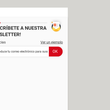
SCRÍBETE A NUESTRA
SLETTER!
cias
Ver un ejemplo