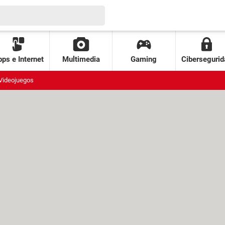
ps e Internet
Multimedia
Gaming
Cibersegurid
Videojuegos