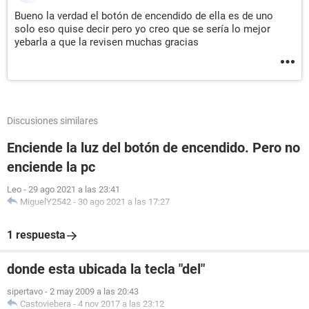
Bueno la verdad el botón de encendido de ella es de uno
solo eso quise decir pero yo creo que se sería lo mejor
yebarla a que la revisen muchas gracias
Discusiones similares
Enciende la luz del botón de encendido. Pero no
enciende la pc
Leo
-
29 ago 2021 a las 23:41
MiguelY2542
-
30 ago 2021 a las 17:27
1 respuesta
donde esta ubicada la tecla "del"
sipertavo
-
2 may 2009 a las 20:43
Castoviebera
-
4 nov 2017 a las 23:12