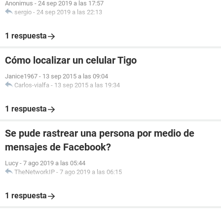
Anonimus
-
24 sep 2019 a las 17:57
sergio
-
24 sep 2019 a las 22:13
1 respuesta
Cómo localizar un celular Tigo
Janice1967
-
13 sep 2015 a las 09:04
Carlos-vialfa
-
13 sep 2015 a las 19:34
1 respuesta
Se pude rastrear una persona por medio de
mensajes de Facebook?
Lucy
-
7 ago 2019 a las 05:44
TheNetworkIP
-
7 ago 2019 a las 06:15
1 respuesta