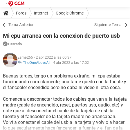
Foros
Internet
Google Chrome
Tema Anterior
Siguiente Tema
Mi cpu arranca con la conexion de puerto usb
Cerrado
Esme265
- 2 abr 2022 a las 00:37
TheOneAboveAll
-
4 abr 2022 a las 17:02
Buenas tardes, tengo un problema extraño, mi cpu estaba
funcionando correctamente, una tarde quedo con la fuente y
el fancooler encendido pero no daba ni video ni otra cosa.
Comence a desconectar todos los cables que van a la tarjeta
madre (cable de encendido, reset, puertos usb, audio, etc) y
note que al desconectar el cable de la tarjeta de usb la
fuente y el fancooler de la tarjeta madre no arrancaban.
Volvi a conectar el cable del usb a la tarjeta y volvio a hacer
lo que secularmente hace (encender la fuente y el fan de la