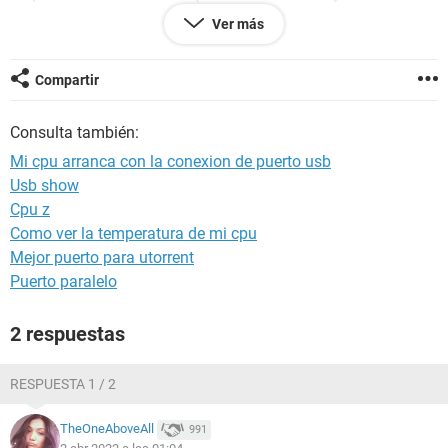
tarjeta madre).
Ver más
Desconectado este cable usb, hago puente directo en la
tarjeta madre en el pin de encendido y no arranca la tarjeta.
Compartir
Auxilio no se que hacerle para repararla
Consulta también:
Mi cpu arranca con la conexion de puerto usb
Usb show
Cpu z
Como ver la temperatura de mi cpu
Mejor puerto para utorrent
Puerto paralelo
2 respuestas
RESPUESTA 1 / 2
TheOneAboveAll
991