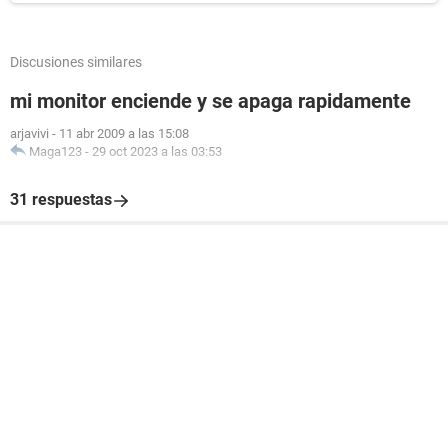
Discusiones similares
mi monitor enciende y se apaga rapidamente
arjavivi
-
11 abr 2009 a las 15:08
Maga123
-
29 oct 2023 a las 03:53
31 respuestas