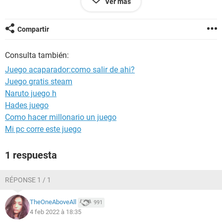
Ver más
Configuración:
Linux / Firefox 96.0
Compartir
Consulta también:
Juego acaparador:como salir de ahi?
Juego gratis steam
Naruto juego h
Hades juego
Como hacer millonario un juego
Mi pc corre este juego
1 respuesta
RÉPONSE 1 / 1
TheOneAboveAll
991
4 feb 2022 à 18:35