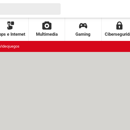
ps e Internet
Multimedia
Gaming
Cibersegurid
Videojuegos