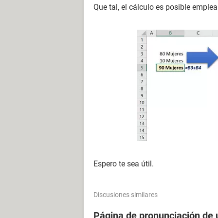
Que tal, el cálculo es posible emple
Espero te sea útil.
Discusiones similares
Página de pronunciación de u