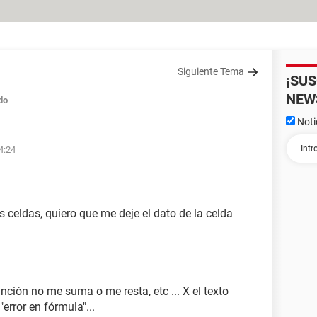
Siguiente Tema
¡SU
NEW
do
Noti
4:24
s celdas, quiero que me deje el dato de la celda
unción no me suma o me resta, etc ... X el texto
rror en fórmula"...