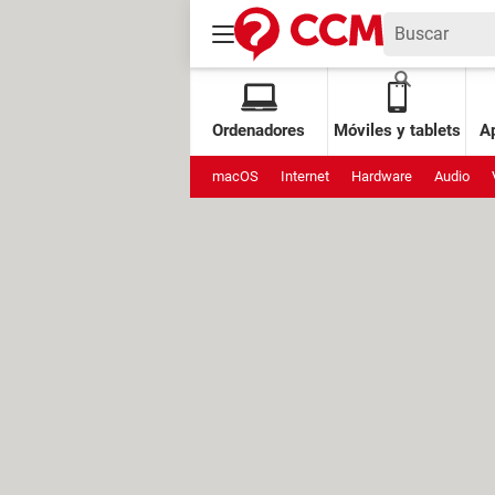
Ordenadores
Móviles y tablets
Ap
macOS
Internet
Hardware
Audio