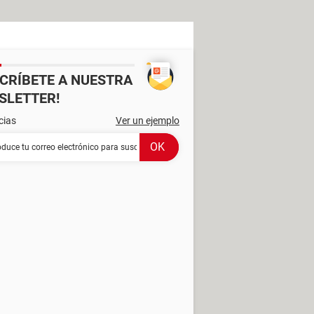
SCRÍBETE A NUESTRA
SLETTER!
cias
Ver un ejemplo