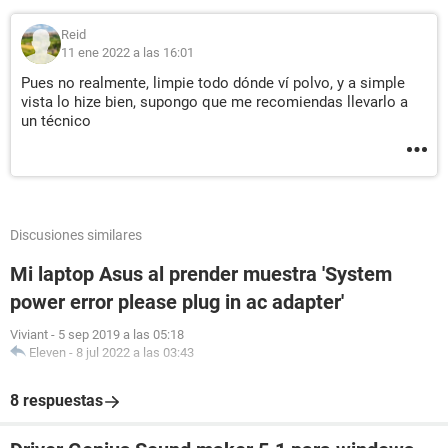
Reid
11 ene 2022 a las 16:01
Pues no realmente, limpie todo dónde ví polvo, y a simple
vista lo hize bien, supongo que me recomiendas llevarlo a
un técnico
Discusiones similares
Mi laptop Asus al prender muestra 'System
power error please plug in ac adapter'
Viviant
-
5 sep 2019 a las 05:18
Eleven
-
8 jul 2022 a las 03:43
8 respuestas