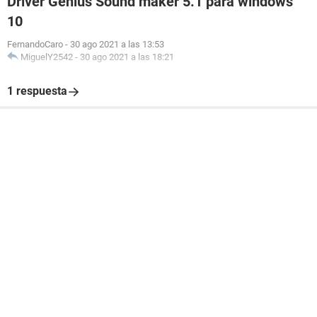
Driver Genius Sound maker 5.1 para windows
10
FernandoCaro
-
30 ago 2021 a las 13:53
MiguelY2542
-
30 ago 2021 a las 18:21
1 respuesta