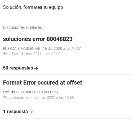
Solución, formatea tu equipo
Discusiones similares
soluciones error 80048823
FUERZA Y AYUDENME
-
16 dic 2008 a las 14:57
edgar
-
31 mar 2011 a las 02:00
50 respuestas
Format Error occured at offset
MizTikO
-
20 mar 2021 a las 03:56
piratacrimson
-
20 mar 2021 a las 15:56
1 respuesta