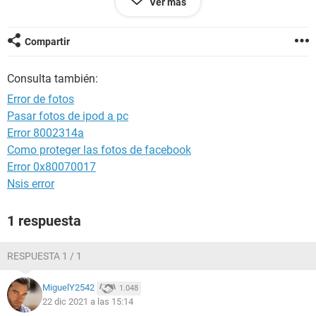
Ver más
Configuración:
Android / Chrome 96.0.4664.104
Compartir
Consulta también:
Error de fotos
Pasar fotos de ipod a pc
Error 8002314a
Como proteger las fotos de facebook
Error 0x80070017
Nsis error
1 respuesta
RESPUESTA 1 / 1
MiguelY2542
1.048
22 dic 2021 a las 15:14