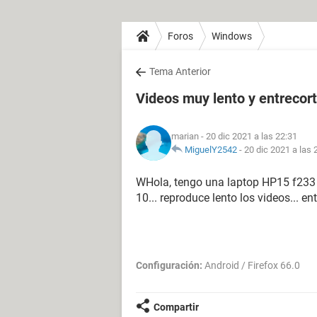
Foros
Windows
Tema Anterior
Videos muy lento y entrecor
marian
- 20 dic 2021 a las 22:31
MiguelY2542
-
20 dic 2021 a las 
WHola, tengo una laptop HP15 f233 
10... reproduce lento los videos... en
Configuración:
Android / Firefox 66.0
Compartir