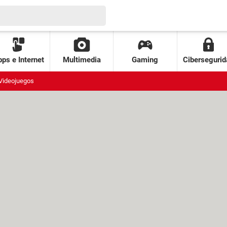
ps e Internet
Multimedia
Gaming
Cibersegurid
Videojuegos