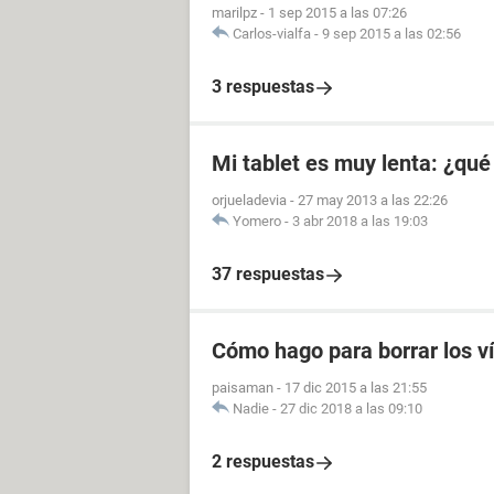
marilpz
-
1 sep 2015 a las 07:26
Carlos-vialfa
-
9 sep 2015 a las 02:56
3 respuestas
Mi tablet es muy lenta: ¿qu
orjueladevia
-
27 may 2013 a las 22:26
Yomero
-
3 abr 2018 a las 19:03
37 respuestas
Cómo hago para borrar los v
paisaman
-
17 dic 2015 a las 21:55
Nadie
-
27 dic 2018 a las 09:10
2 respuestas