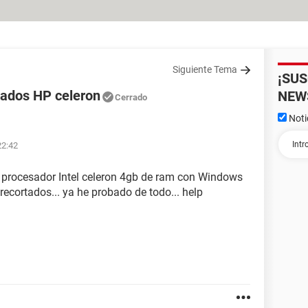
Siguiente Tema
¡SU
tados HP celeron
NEW
Cerrado
Noti
22:42
procesador Intel celeron 4gb de ram con Windows
trecortados... ya he probado de todo... help