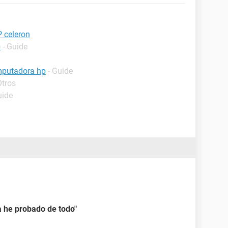
P celeron
p
- Guide
mputadora hp
- Guide
Otros
uide
a he probado de todo"