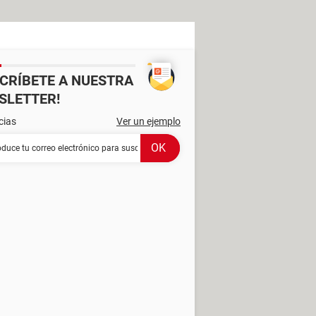
SCRÍBETE A NUESTRA
SLETTER!
cias
Ver un ejemplo