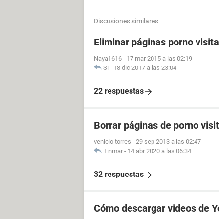
Discusiones similares
Eliminar páginas porno visit
Naya1616
-
17 mar 2015 a las 02:19
Si
-
18 dic 2017 a las 23:04
22 respuestas
Borrar páginas de porno visi
venicio torres
-
29 sep 2013 a las 02:47
Tinmar
-
14 abr 2020 a las 06:34
32 respuestas
Cómo descargar videos de Y