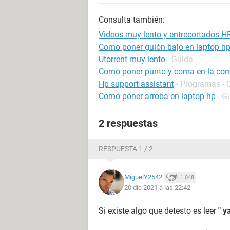
Consulta también:
Videos muy lento y entrecortados H
Como poner guión bajo en laptop h
Utorrent muy lento
- Guide
Como poner punto y coma en la co
Hp support assistant
- Programas - 
Como poner arroba en laptop hp
- G
2 respuestas
RESPUESTA 1 / 2
MiguelY2542
1.048
20 dic 2021 a las 22:42
Si existe algo que detesto es leer
" y