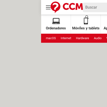
Ordenadores
Móviles y tablets
Ap
macOS
Internet
Hardware
Audio