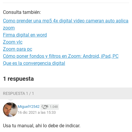
Consulta también:
Como prender una mp5 4x digital video cameran auto aplica
zoom
Firma digital en word
Zoom vlc
Zoom para pc
Cómo poner fondos y filtros en Zoom: Android, iPad, PC
Que es la convergencia digital
1 respuesta
RESPUESTA 1 / 1
MiguelY2542
1.048
16 dic 2021 a las 15:33
Usa tu manual, ahi lo debe de indicar.