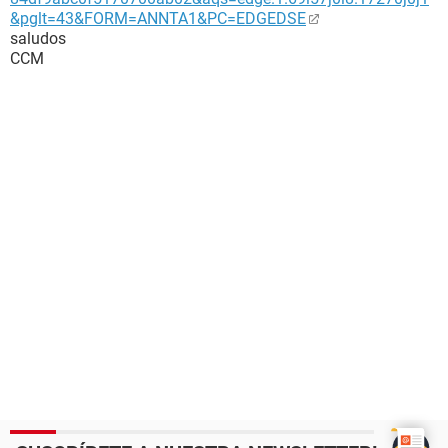
&pglt=43&FORM=ANNTA1&PC=EDGEDSE
saludos
CCM