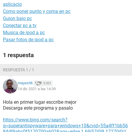
aplicacio
Como poner punto y coma en pc
Guion bajo pc
Conectar pc a tv
Musica de ipod a pc
Pasar fotos de ipod a pc
1 respuesta
RESPUESTA 1 / 1
mayestik
5.001
14 dic 2021 a las 14:39
Hola en primer lugar esccribe mejor
Descarga este programa y pasalo
https://www.bing.com/search?
q=superantispyware+para+windows+10&cvid=55a4ff1bb56
84df9abc0f5170700ab02&aqs=edge.1.69i57j0l8.17270j0j1