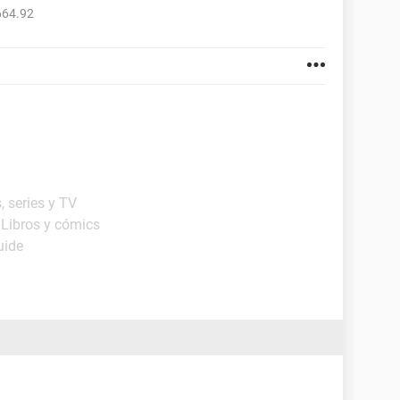
664.92
, series y TV
 Libros y cómics
uide