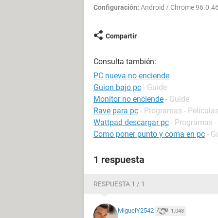
Configuración:
Android / Chrome 96.0.4
Compartir
Consulta también:
PC nueva no enciende
Guion bajo pc
- Guide
Monitor no enciende
- Guide
Rave para pc
- Programas - Películas
Wattpad descargar pc
- Programas -
Como poner punto y coma en pc
- G
1 respuesta
RESPUESTA 1 / 1
MiguelY2542
1.048