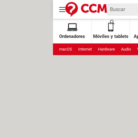
Ordenadores
Móviles y tablets
Ap
macOS
Internet
Hardware
Audio