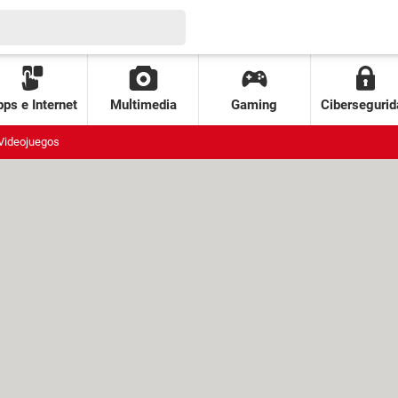
ps e Internet
Multimedia
Gaming
Cibersegurid
Videojuegos