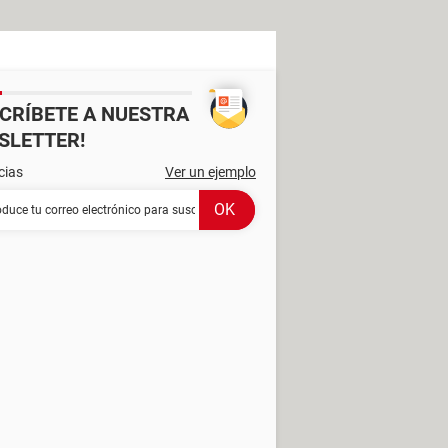
SCRÍBETE A NUESTRA
SLETTER!
cias
Ver un ejemplo