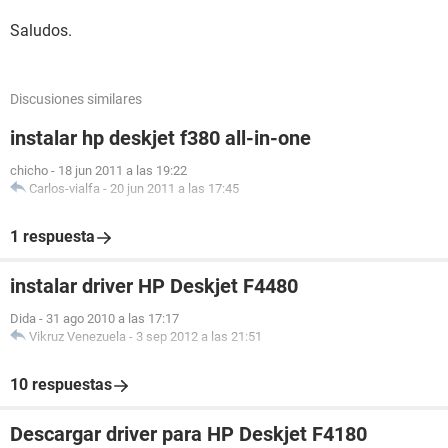
Saludos.
Discusiones similares
instalar hp deskjet f380 all-in-one
chicho
-
18 jun 2011 a las 19:22
Carlos-vialfa
-
20 jun 2011 a las 17:45
1 respuesta
instalar driver HP Deskjet F4480
Dida
-
31 ago 2010 a las 17:17
Vikruz Venezuela
-
3 sep 2012 a las 21:51
10 respuestas
Descargar driver para HP Deskjet F4180