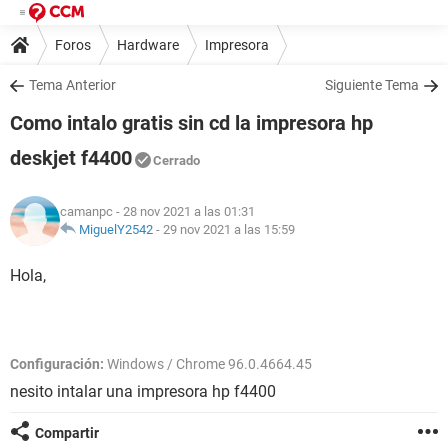
Foros
Hardware
Impresora
Tema Anterior
Siguiente Tema
Como intalo gratis sin cd la impresora hp
deskjet f4400
Cerrado
camanpc
- 28 nov 2021 a las 01:31
MiguelY2542
-
29 nov 2021 a las 15:59
Hola,
Configuración:
Windows / Chrome 96.0.4664.45
nesito intalar una impresora hp f4400
Compartir