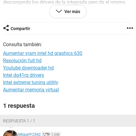
descargando los drivers de la integrada pero da el mismo
problema.
Ver más
Graficos: Intel hd graphics 630
Procesador: Intel i5-10600k
Tarjeta madre: GIGABYTE ATX B460M DS3H
Compartir
Consulta también:
Aumentar vram intel hd graphics 630
Resolución full hd
Youtube downloader hd
Intel dg41rq drivers
Intel extreme tuning utility
Aumentar memoria virtual
1 respuesta
RESPUESTA 1 / 1
MiguelY2542
1.048