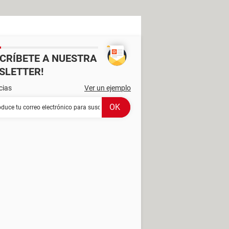
SCRÍBETE A NUESTRA
SLETTER!
cias
Ver un ejemplo