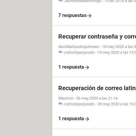
Jeunitantaleanchingo
-
15 dic 2018 a las 
7 respuestas
Recuperar contraseña y cor
daviddariosotoquinonez
-
18 may 2020 a las 
carloslopezjurado
-
19 may 2020 a las 15:
1 respuesta
Recuperación de correo lati
Mauricio
-
26 may 2020 a las 21:14
carloslopezjurado
-
28 may 2020 a las 16:
1 respuesta