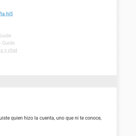
ña hi5
 Guide
- Guide
s y chat
fuiste quien hizo la cuenta, uno que ni te conoce,