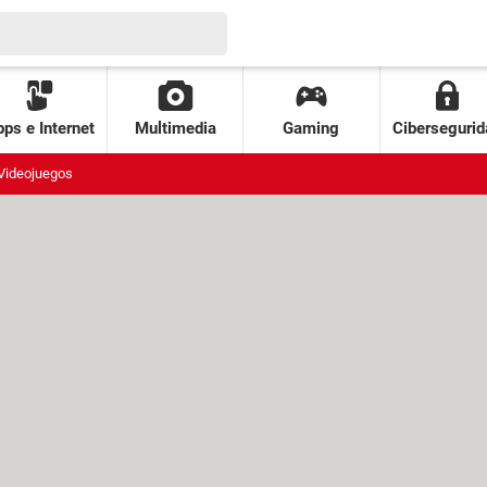
ps e Internet
Multimedia
Gaming
Cibersegurid
Videojuegos