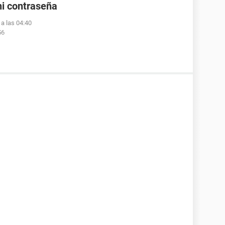
ni contraseña
a las 04:40
56