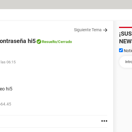
Siguiente Tema
¡SU
contraseña hi5
NEW
Resuelto
/Cerrado
Noti
 las 06:15
eo hi5
664.45