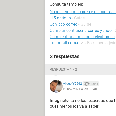
Consulta también:
No recuerdo mi correo y mi contrase
Hi5 antiguo
- Guide
Cc y cco correo
- Guide
Cambiar contraseña correo yahoo
-
Como entrar a mi correo electronico
Latinmail correo
✓
-
Foro mensajería
2 respuestas
RESPUESTA 1 / 2
MiguelY2542
1.048
19 nov 2021 a las 19:40
Imagínate
, tu no los recuerdas que 
pues menos los va a saber