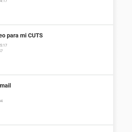
04:17
reo para mi CUTS
05:17
57
nmail
04