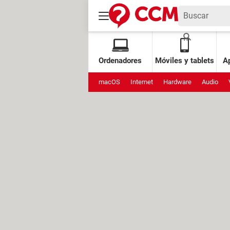
Ordenadores
Móviles y tablets
Ap
macOS
Internet
Hardware
Audio