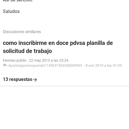
Saludos
Discusiones similares
como inscribirme en doce pdvsa planilla de
solicitud de trabajo
kenniez pulido
-
22 may 2013 a las 23:24
Ayariizaguirreoquendo1145631504246009541
-
8 ene 2019 a las 01:05
13 respuestas