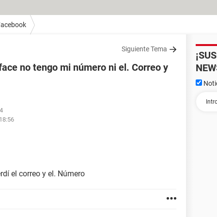
Facebook
Siguiente Tema
¡SU
ace no tengo mi número ni el. Correo y
NEW
Noti
24
 18:56
dí el correo y el. Número