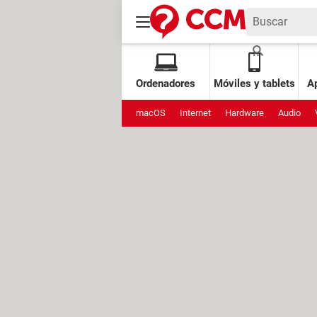
Ordenadores
Móviles y tablets
Ap
macOS
Internet
Hardware
Audio