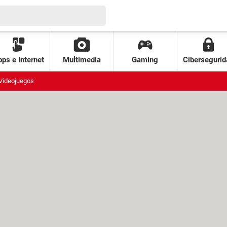
ps e Internet
Multimedia
Gaming
Cibersegurid
Videojuegos