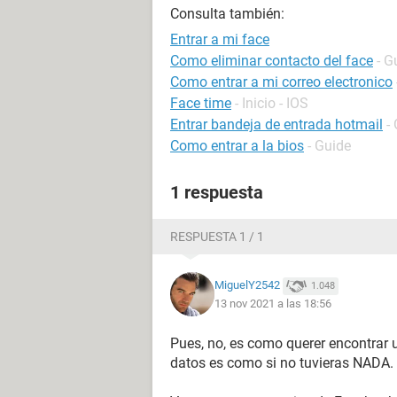
Consulta también:
Entrar a mi face
Como eliminar contacto del face
- G
Como entrar a mi correo electronico
Face time
- Inicio - IOS
Entrar bandeja de entrada hotmail
-
Como entrar a la bios
- Guide
1 respuesta
RESPUESTA 1 / 1
MiguelY2542
1.048
13 nov 2021 a las 18:56
Pues, no, es como querer encontrar u
datos es como si no tuvieras NADA.