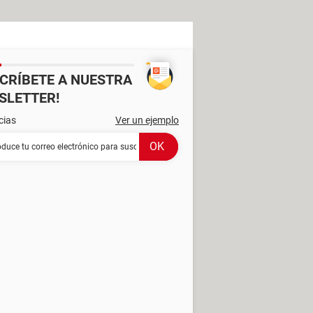
SCRÍBETE A NUESTRA
SLETTER!
cias
Ver un ejemplo