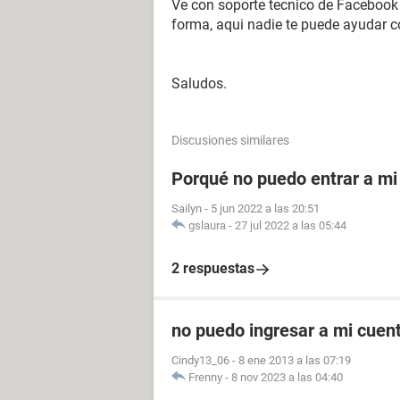
Ve con soporte tecnico de Facebook p
forma, aqui nadie te puede ayudar c
Saludos.
Discusiones similares
Porqué no puedo entrar a mi
Sailyn
-
5 jun 2022 a las 20:51
gslaura
-
27 jul 2022 a las 05:44
2 respuestas
no puedo ingresar a mi cuen
Cindy13_06
-
8 ene 2013 a las 07:19
Frenny
-
8 nov 2023 a las 04:40