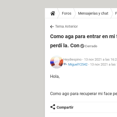
Foros
Mensajerías y chat
Tema Anterior
Como aga para entrar en mi f
perdí la. Con
Cerrado
Heydiespino
- 13 nov 2021 a las 16:
MiguelY2542
-
13 nov 2021 a las
Hola,
Como ago para recuperar mi face per
Compartir