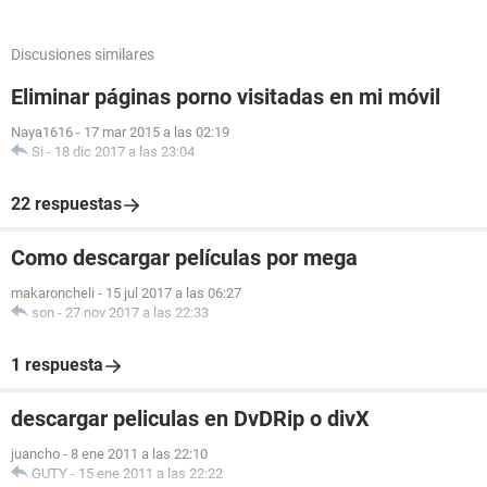
Discusiones similares
Eliminar páginas porno visitadas en mi móvil
Naya1616
-
17 mar 2015 a las 02:19
Si
-
18 dic 2017 a las 23:04
22 respuestas
Como descargar películas por mega
makaroncheli
-
15 jul 2017 a las 06:27
son
-
27 nov 2017 a las 22:33
1 respuesta
descargar peliculas en DvDRip o divX
juancho
-
8 ene 2011 a las 22:10
GUTY
-
15 ene 2011 a las 22:22